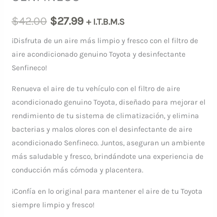
El
El
$
42.00
$
27.99
+ I.T.B.M.S
precio
precio
¡Disfruta de un aire más limpio y fresco con el filtro de
aire acondicionado genuino Toyota y desinfectante
original
actual
Senfineco!
era:
es:
Renueva el aire de tu vehículo con el filtro de aire
$42.00.
$27.99.
acondicionado genuino Toyota, diseñado para mejorar el
rendimiento de tu sistema de climatización, y elimina
bacterias y malos olores con el desinfectante de aire
acondicionado Senfineco. Juntos, aseguran un ambiente
más saludable y fresco, brindándote una experiencia de
conducción más cómoda y placentera.
¡Confía en lo original para mantener el aire de tu Toyota
siempre limpio y fresco!