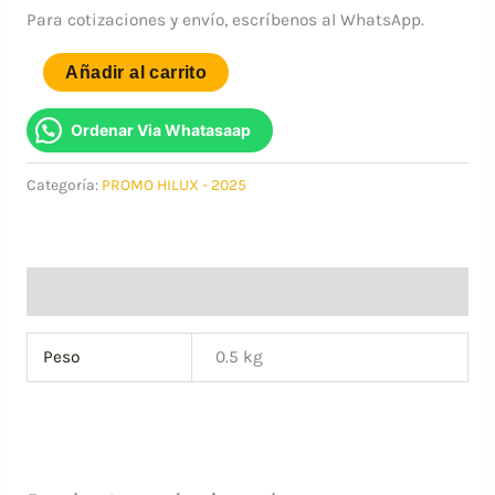
Para cotizaciones y envío, escríbenos al WhatsApp.
FILTRO
Añadir al carrito
DE
AIRE
Ordenar Via Whatasaap
ACONDICIONADO
Categoría:
PROMO HILUX - 2025
-
GENUINO
TOYOTA
+
Información adicional
DESINFECTANTE
DE
Peso
0.5 kg
AIRE
ACONDICIONADO
SENFINECO
cantidad