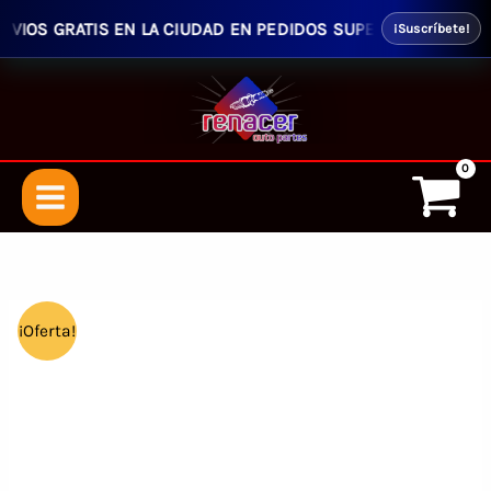
IOS GRATIS EN LA CIUDAD EN PEDIDOS SUPERIORES $50.00 - E
¡Suscríbete!
Ir
al
contenido
¡Oferta!