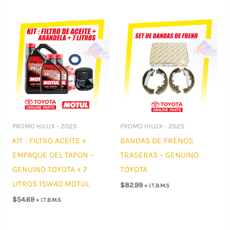
PROMO HILUX - 2025
PROMO HILUX - 2025
KIT : FILTRO ACEITE +
BANDAS DE FRENOS
EMPAQUE DEL TAPON –
TRASERAS – GENUINO
GENUINO TOYOTA + 7
TOYOTA
LITROS 15W40 MOTUL
$
82.99
+ I.T.B.M.S
$
54.69
+ I.T.B.M.S