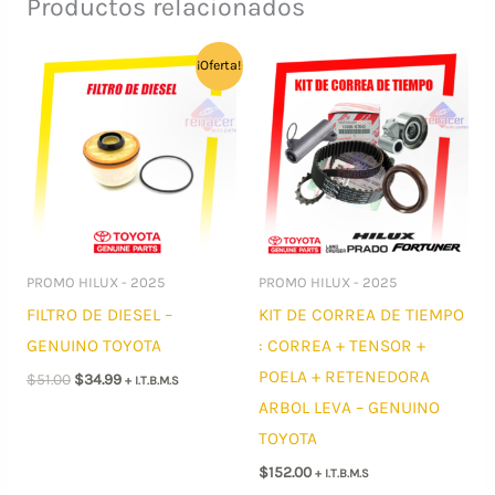
Productos relacionados
¡Oferta!
PROMO HILUX - 2025
PROMO HILUX - 2025
FILTRO DE DIESEL –
KIT DE CORREA DE TIEMPO
GENUINO TOYOTA
: CORREA + TENSOR +
POELA + RETENEDORA
El
El
$
51.00
$
34.99
+ I.T.B.M.S
precio
precio
ARBOL LEVA – GENUINO
original
actual
era:
es:
TOYOTA
$51.00.
$34.99.
$
152.00
+ I.T.B.M.S