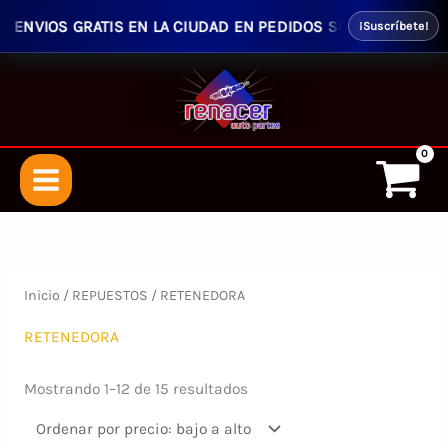
NVIOS GRATIS EN LA CIUDAD EN PEDIDOS SUPERIORES $50.00 -
¡Suscríbete!
Ir
al
contenido
Inicio
/
REPUESTOS
/ RETENEDORA
RETENEDORA
Ordenado
Mostrando 1–12 de 15 resultados
por
precio:
bajo