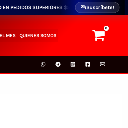
DOS SUPERIORES $50.00 - ENVIO GRATIS AL INTERIOR (
¡Suscríbete!
✉
EL MES
QUIENES SOMOS