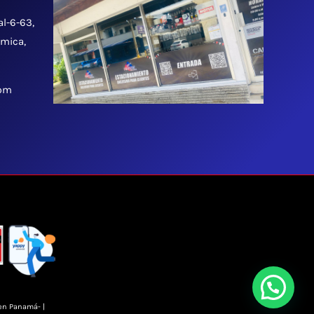
al-6-63,
tmica,
 pm
en Panamá- |