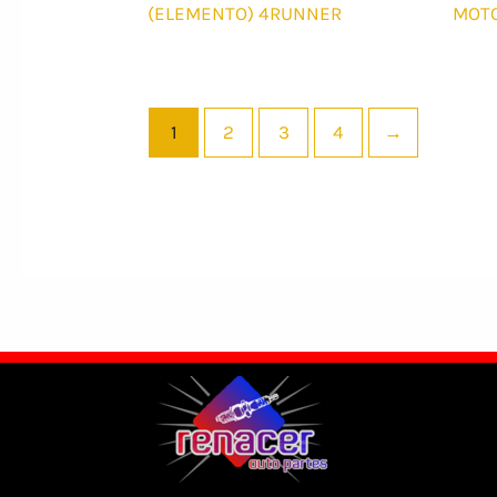
(ELEMENTO) 4RUNNER
MOTO
1
2
3
4
→