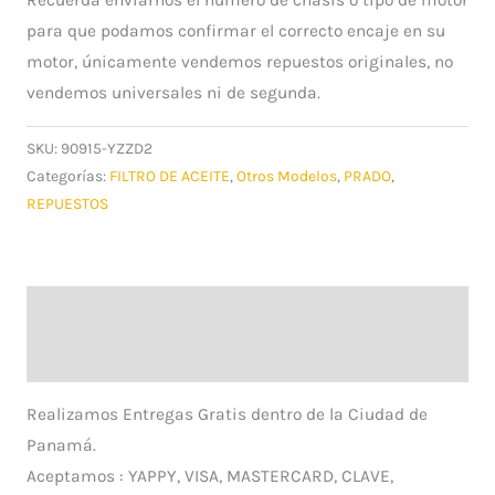
Recuerda enviarnos el número de chasis o tipo de motor
para que podamos confirmar el correcto encaje en su
motor, únicamente vendemos repuestos originales, no
vendemos universales ni de segunda.
SKU:
90915-YZZD2
Categorías:
FILTRO DE ACEITE
,
Otros Modelos
,
PRADO
,
REPUESTOS
Descripción
Información adicional
Realizamos Entregas Gratis dentro de la Ciudad de
Panamá.
Aceptamos : YAPPY, VISA, MASTERCARD, CLAVE,