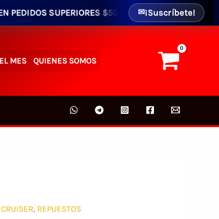
DOS SUPERIORES $50.00 - ENVIO GRATIS AL INTERIOR (
¡Suscríbete!
✉
EL MES
QUIENES SOMOS
 CRUISER
,
REPUESTOS