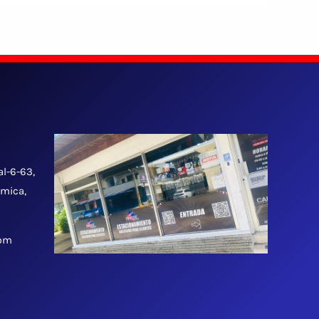
al-6-63,
tmica,
 pm