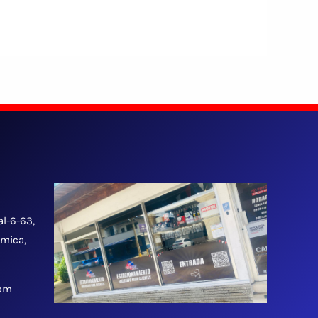
al-6-63,
tmica,
 pm