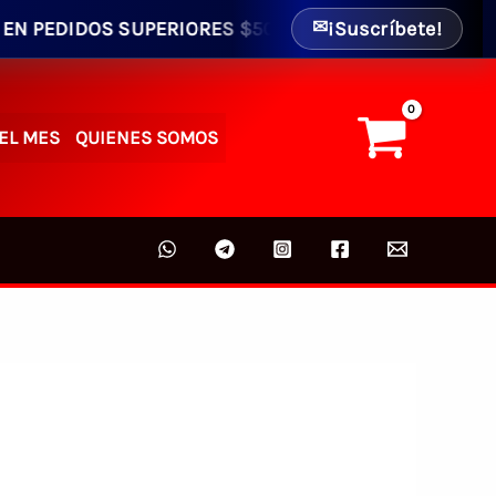
IDOS SUPERIORES $50.00 - ENVIO GRATIS AL INTERIOR 
¡Suscríbete!
✉
EL MES
QUIENES SOMOS