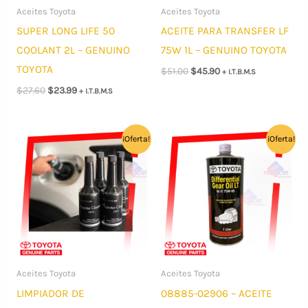
Aceites Toyota
Aceites Toyota
SUPER LONG LIFE 50
ACEITE PARA TRANSFER LF
COOLANT 2L – GENUINO
75W 1L – GENUINO TOYOTA
TOYOTA
El
El
$
51.00
$
45.90
+ I.T.B.M.S
precio
precio
El
El
$
27.60
$
23.99
+ I.T.B.M.S
original
actual
precio
precio
era:
es:
original
actual
$51.00.
$45.90.
era:
es:
$27.60.
$23.99.
¡Oferta!
¡Oferta!
Aceites Toyota
Aceites Toyota
LIMPIADOR DE
08885-02906 – ACEITE