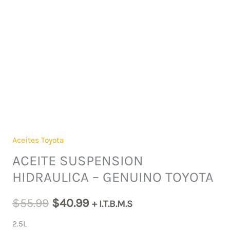
Aceites Toyota
ACEITE SUSPENSION
HIDRAULICA – GENUINO TOYOTA
El
El
$
55.99
$
40.99
+ I.T.B.M.S
precio
precio
2.5L