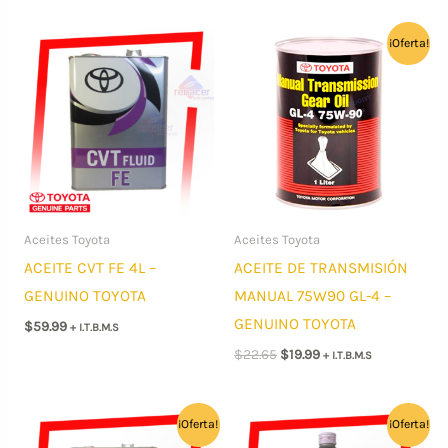
¡Oferta!
Aceites Toyota
Aceites Toyota
ACEITE CVT FE 4L –
ACEITE DE TRANSMISIÓN
GENUINO TOYOTA
MANUAL 75W90 GL-4 –
GENUINO TOYOTA
$
59.99
+ I.T.B.M.S
El
El
$
22.65
$
19.99
+ I.T.B.M.S
precio
precio
original
actual
era:
es:
$22.65.
$19.99.
¡Oferta!
¡Oferta!