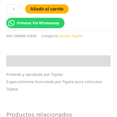
original
actual
ACEITE
Añadir al carrito
SUSPENSION
era:
es:
HIDRAULICA
Ordenar Via Whatasaap
$55.99.
$40.99.
-
SKU:
08886-01805
Categoría:
Aceites Toyota
GENUINO
TOYOTA
cantidad
Descripción
Probado y aprobado por Toyota
Especialmente formulado por Toyota para vehículos
Toyota.
Productos relacionados