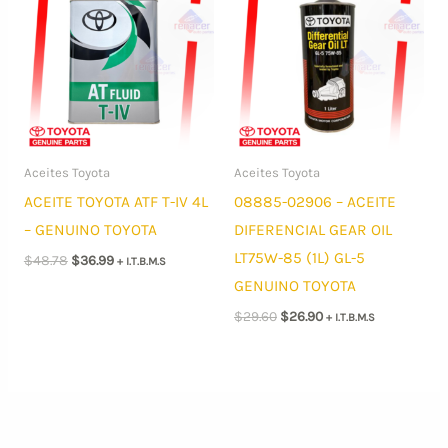
Aceites Toyota
Aceites Toyota
ACEITE TOYOTA ATF T-IV 4L
08885-02906 – ACEITE
– GENUINO TOYOTA
DIFERENCIAL GEAR OIL
LT75W-85 (1L) GL-5
El
El
$
48.78
$
36.99
+ I.T.B.M.S
precio
precio
GENUINO TOYOTA
original
actual
era:
es:
El
El
$
29.60
$
26.90
+ I.T.B.M.S
$48.78.
$36.99.
precio
precio
original
actual
era:
es:
$29.60.
$26.90.