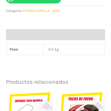
SUPERIOR
Categoría:
PROMO COROLLA - 2025
DERECHA
-
GENUINO
TOYOTA
Información adicional
cantidad
Peso
0.5 kg
Productos relacionados