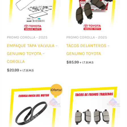
PROMO COROLLA - 2025
PROMO COROLLA - 2025
EMPAQUE TAPA VALVULA –
TACOS DELANTEROS –
GENUINO TOYOTA –
GENUINO TOYOTA
COROLLA
$
85.99
+ I.T.B.M.S
$
20.99
+ I.T.B.M.S
¡Oferta!