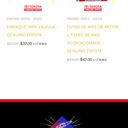
PROMO YARIS - 2025
PROMO YARIS - 2025
EMPAQUE TAPA VALVULA –
FILTRO DE AIRE DE MOTOR
GENUINO TOYOTA
+ FILTRO DE AIRE
ACONDICIONADO –
El
El
$
52.00
$
37.00
+ I.T.B.M.S
precio
precio
GENUINO TOYOTA
original
actual
era:
es:
El
El
$
55.00
$
47.00
+ I.T.B.M.S
$52.00.
$37.00.
precio
precio
original
actual
era:
es:
$55.00.
$47.00.