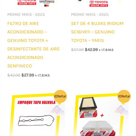
PROMO YARIS - 2025
PROMO YARIS - 2025
FILTRO DE AIRE
SET DE 4 BUJIAS IRIDIUM
ACONDICIONADO –
SC16HR11 – GENUINO
GENUINO TOYOTA +
TOYOTA – YARIS
DESINFECTANTE DE AIRE
El
El
$
57.99
$
42.99
+ I.T.B.M.S
precio
precio
ACONDICIONADO
original
actual
era:
es:
SENFINECO
$57.99.
$42.99.
El
El
$
42.00
$
27.99
+ I.T.B.M.S
precio
precio
original
actual
era:
es:
$42.00.
$27.99.
¡Oferta!
¡Oferta!