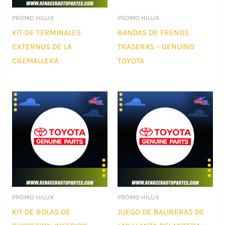
PROMO HILUX
PROMO HILUX
KIT DE TERMINALES
BANDAS DE FRENOS
EXTERNOS DE LA
TRASERAS – GENUINO
CREMALLERA
TOYOTA
PROMO HILUX
PROMO HILUX
KIT DE BOLAS DE
JUEGO DE BALINERAS DE