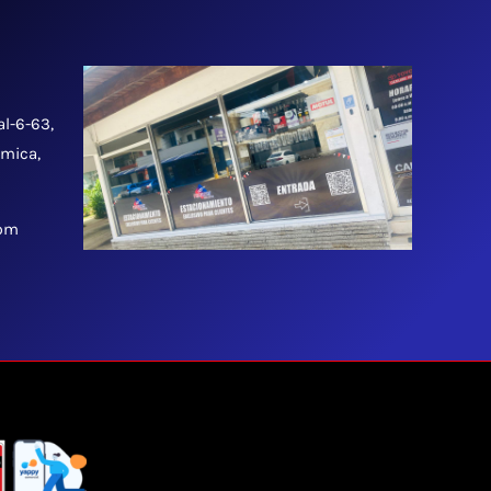
al-6-63,
tmica,
 pm