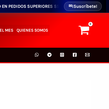
DIDOS SUPERIORES $50.00 - ENVIO GRATIS AL INTERIOR
¡Suscríbete!
✉
EL MES
QUIENES SOMOS