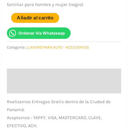
familiar para hombre y mujer (negro)
original
actual
LLAVERO
Añadir al carrito
era:
es:
PARA
$11.99.
$7.00.
AUTO
Ordenar Via Whatasaap
-
Categoría:
LLAVERO PARA AUTO - ACCESORIOS
MODELO
BMW
-
ACCESORIOS
Descripción
cantidad
Información adicional
Realizamos Entregas Gratis dentro de la Ciudad de
Panamá.
Aceptamos : YAPPY, VISA, MASTERCARD, CLAVE,
EFECTIVO, ACH.