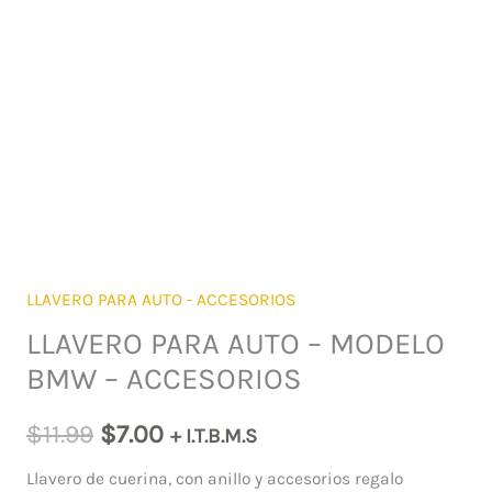
LLAVERO PARA AUTO - ACCESORIOS
LLAVERO PARA AUTO – MODELO
BMW – ACCESORIOS
El
El
$
11.99
$
7.00
+ I.T.B.M.S
precio
precio
Llavero de cuerina, con anillo y accesorios regalo