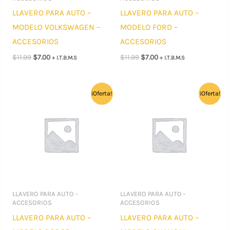
LLAVERO PARA AUTO –
LLAVERO PARA AUTO –
MODELO VOLKSWAGEN –
MODELO FORD –
ACCESORIOS
ACCESORIOS
El
El
El
El
$
11.99
$
7.00
$
11.99
$
7.00
+ I.T.B.M.S
+ I.T.B.M.S
precio
precio
precio
precio
original
actual
original
actual
era:
es:
era:
es:
$11.99.
$7.00.
$11.99.
$7.00.
¡Oferta!
¡Oferta!
LLAVERO PARA AUTO -
LLAVERO PARA AUTO -
ACCESORIOS
ACCESORIOS
LLAVERO PARA AUTO –
LLAVERO PARA AUTO –