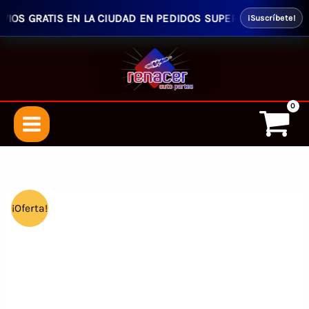
OS GRATIS EN LA CIUDAD EN PEDIDOS SUPERIORES $50.00 - E
¡Suscríbete!
Ir
al
contenido
¡Oferta!