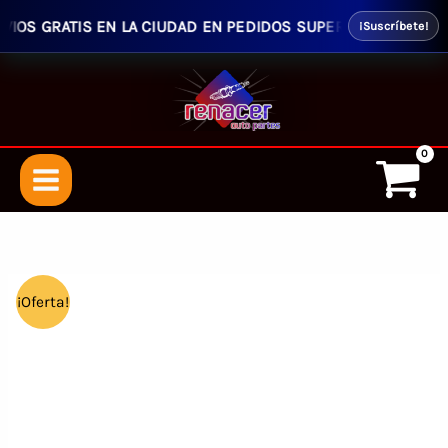
OS GRATIS EN LA CIUDAD EN PEDIDOS SUPERIORES $50.00 - E
¡Suscríbete!
Ir
al
contenido
¡Oferta!