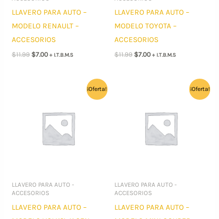
LLAVERO PARA AUTO –
LLAVERO PARA AUTO –
MODELO RENAULT –
MODELO TOYOTA –
ACCESORIOS
ACCESORIOS
El
El
El
El
$
11.99
$
7.00
$
11.99
$
7.00
+ I.T.B.M.S
+ I.T.B.M.S
precio
precio
precio
precio
original
actual
original
actual
era:
es:
era:
es:
$11.99.
$7.00.
$11.99.
$7.00.
¡Oferta!
¡Oferta!
LLAVERO PARA AUTO -
LLAVERO PARA AUTO -
ACCESORIOS
ACCESORIOS
LLAVERO PARA AUTO –
LLAVERO PARA AUTO –