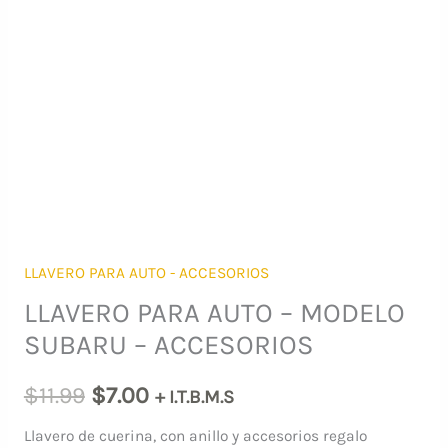
LLAVERO PARA AUTO - ACCESORIOS
LLAVERO PARA AUTO – MODELO
SUBARU – ACCESORIOS
El
El
$
11.99
$
7.00
+ I.T.B.M.S
precio
precio
Llavero de cuerina, con anillo y accesorios regalo