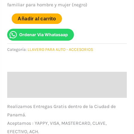
familiar para hombre y mujer (negro)
original
actual
LLAVERO
Añadir al carrito
era:
es:
PARA
$11.99.
$7.00.
AUTO
Ordenar Via Whatasaap
-
Categoría:
LLAVERO PARA AUTO - ACCESORIOS
MODELO
SUBARU
-
ACCESORIOS
Descripción
cantidad
Información adicional
Realizamos Entregas Gratis dentro de la Ciudad de
Panamá.
Aceptamos : YAPPY, VISA, MASTERCARD, CLAVE,
EFECTIVO, ACH.