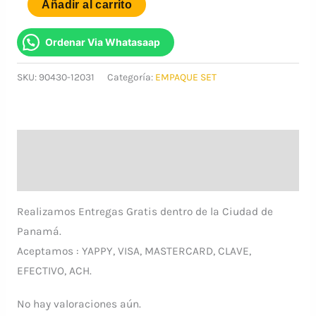
SELLO
Añadir al carrito
DEL
TAPON
Ordenar Via Whatasaap
DE
SKU:
90430-12031
Categoría:
EMPAQUE SET
DRENAJE
SET
10
cantidad
Descripción
Valoraciones (0)
Realizamos Entregas Gratis dentro de la Ciudad de
Panamá.
Aceptamos : YAPPY, VISA, MASTERCARD, CLAVE,
EFECTIVO, ACH.
No hay valoraciones aún.