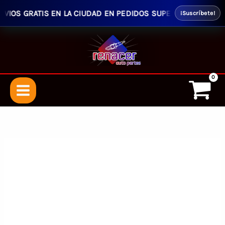
IOS GRATIS EN LA CIUDAD EN PEDIDOS SUPERIORES $50.00 - E
¡Suscríbete!
Ir
al
contenido