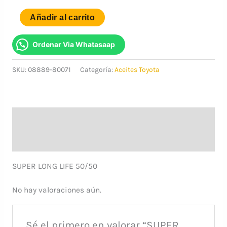
SUPER
Añadir al carrito
LONG
LIFE
Ordenar Via Whatasaap
50
SKU:
08889-80071
Categoría:
Aceites Toyota
COOLANT
4L
-
GENUINO
Descripción
TOYOTA
Valoraciones (0)
cantidad
SUPER LONG LIFE 50/50
No hay valoraciones aún.
Sé el primero en valorar “SUPER