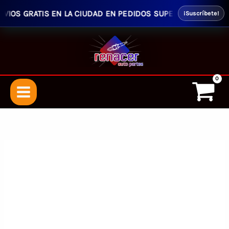
OS GRATIS EN LA CIUDAD EN PEDIDOS SUPERIORES $50.00 - E
¡Suscríbete!
Ir
al
contenido