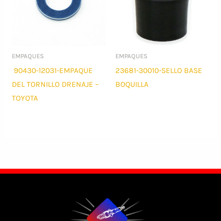
EMPAQUES
EMPAQUES
90430-12031-EMPAQUE
23681-30010-SELLO BASE
DEL TORNILLO DRENAJE –
BOQUILLA
TOYOTA