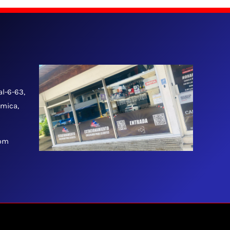
al-6-63,
tmica,
 pm