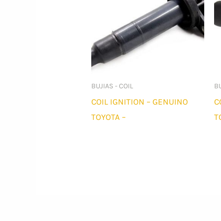
BUJIAS - COIL
BU
COIL IGNITION – GENUINO
C
TOYOTA –
T