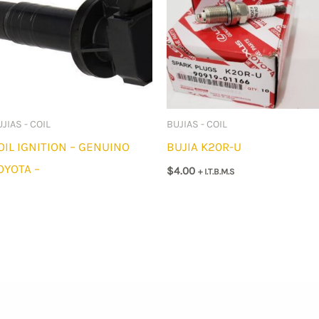
JIAS - COIL
BUJIAS - COIL
OIL IGNITION – GENUINO
BUJIA K20R-U
OYOTA –
$
4.00
+ I.T.B.M.S