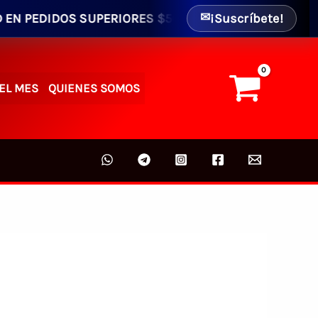
IDOS SUPERIORES $50.00 - ENVIO GRATIS AL INTERIOR 
¡Suscríbete!
✉
EL MES
QUIENES SOMOS