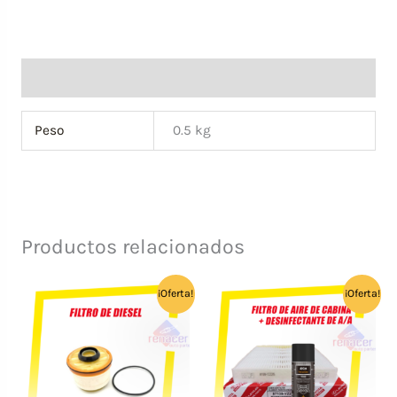
SELLOS
+
4
Información adicional
SELLOS
BOQUILLAS
Peso
0.5 kg
INYECTORES
-
GENUINO
TOYOTA
Productos relacionados
cantidad
¡Oferta!
¡Oferta!