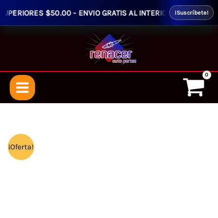
ERIORES $50.00 - ENVIO GRATIS AL INTERIOR ( HASTA LA EMP
¡Suscríbete!
Ir
al
contenido
¡Oferta!