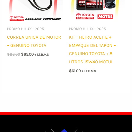
PROMO HILUX - 2025
PROMO HILUX - 2025
CORREA UNICA DE MOTOR
KIT : FILTRO ACEITE +
– GENUINO TOYOTA
EMPAQUE DEL TAPON –
GENUINO TOYOTA + 8
El
El
$
82.00
$
65.00
+ I.T.B.M.S
precio
precio
LITROS 15W40 MOTUL
original
actual
era:
es:
$
61.09
+ I.T.B.M.S
$82.00.
$65.00.