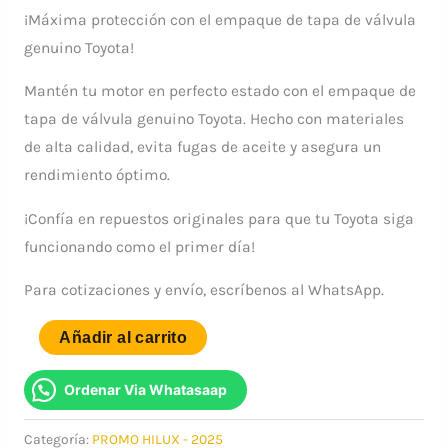
precio
precio
¡Máxima protección con el empaque de tapa de válvula
genuino Toyota!
original
actual
Mantén tu motor en perfecto estado con el empaque de
era:
es:
tapa de válvula genuino Toyota. Hecho con materiales
$61.00.
$58.99.
de alta calidad, evita fugas de aceite y asegura un
rendimiento óptimo.
¡Confía en repuestos originales para que tu Toyota siga
funcionando como el primer día!
Para cotizaciones y envío, escríbenos al WhatsApp.
EMPAQUE
Añadir al carrito
TAPA
VALVULA
Ordenar Via Whatasaap
+
Categoría:
PROMO HILUX - 2025
4