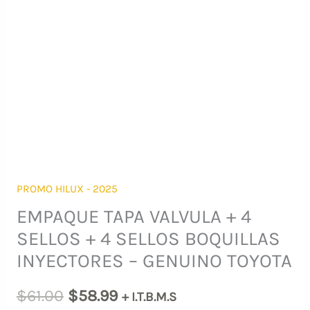
PROMO HILUX - 2025
EMPAQUE TAPA VALVULA + 4
SELLOS + 4 SELLOS BOQUILLAS
INYECTORES – GENUINO TOYOTA
El
El
$
61.00
$
58.99
+ I.T.B.M.S