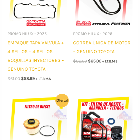
PROMO HILUX - 2025
PROMO HILUX - 2025
EMPAQUE TAPA VALVULA +
CORREA UNICA DE MOTOR
4 SELLOS + 4 SELLOS
– GENUINO TOYOTA
BOQUILLAS INYECTORES –
El
El
$
82.00
$
65.00
+ I.T.B.M.S
precio
precio
GENUINO TOYOTA
original
actual
era:
es:
El
El
$
61.00
$
58.99
+ I.T.B.M.S
$82.00.
$65.00.
precio
precio
original
actual
era:
es:
$61.00.
$58.99.
¡Oferta!