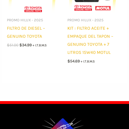
PROMO HILUX - 2025
PROMO HILUX - 2025
FILTRO DE DIESEL –
KIT : FILTRO ACEITE +
GENUINO TOYOTA
EMPAQUE DEL TAPON –
GENUINO TOYOTA + 7
El
El
$
51.00
$
34.99
+ I.T.B.M.S
precio
precio
LITROS 15W40 MOTUL
original
actual
era:
es:
$
54.69
+ I.T.B.M.S
$51.00.
$34.99.