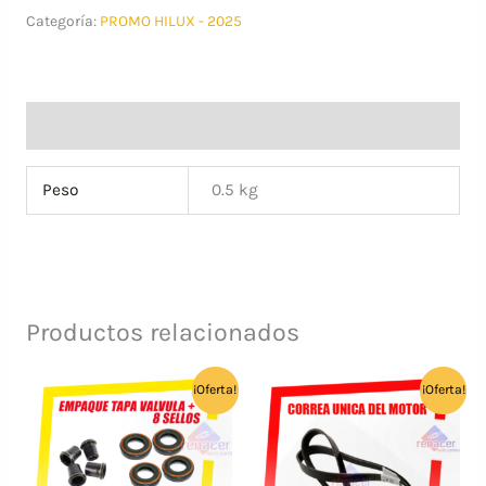
Categoría:
PROMO HILUX - 2025
+
EMPAQUE
DEL
TAPON
Información adicional
-
GENUINO
Peso
0.5 kg
TOYOTA
+
8
LITROS
Productos relacionados
15W40
MOTUL
cantidad
¡Oferta!
¡Oferta!